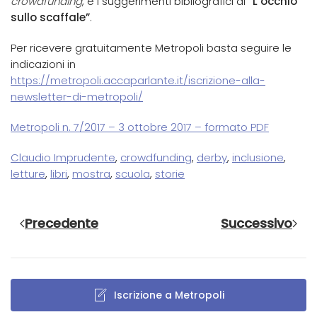
crowdfunding
, e i suggerimenti bibliografici di
“L’occhio
sullo scaffale”
.
Per ricevere gratuitamente Metropoli basta seguire le
indicazioni in
https://metropoli.accaparlante.it/iscrizione-alla-
newsletter-di-metropoli/
Metropoli n. 7/2017 – 3 ottobre 2017 – formato PDF
Claudio Imprudente
,
crowdfunding
,
derby
,
inclusione
,
letture
,
libri
,
mostra
,
scuola
,
storie
Precedente
Successivo
Iscrizione a Metropoli