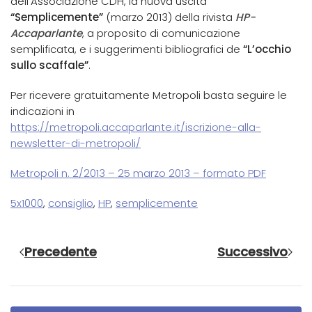
dell’Associazione CDH, la nuova uscita
“Semplicemente”
(marzo 2013) della rivista
HP-
Accaparlante
, a proposito di comunicazione
semplificata, e i suggerimenti bibliografici de
“L’occhio
sullo scaffale”
.
Per ricevere gratuitamente Metropoli basta seguire le
indicazioni in
https://metropoli.accaparlante.it/iscrizione-alla-
newsletter-di-metropoli/
Metropoli n. 2/2013 – 25 marzo 2013 – formato PDF
5x1000
,
consiglio
,
HP
,
semplicemente
Precedente
Successivo